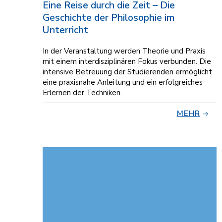
Eine Reise durch die Zeit – Die
Geschichte der Philosophie im
Unterricht
In der Veranstaltung werden Theorie und Praxis
mit einem interdisziplinären Fokus verbunden. Die
intensive Betreuung der Studierenden er­mög­licht
eine praxisnahe Anleitung und ein er­folg­reiches
Erlernen der Techniken.
MEHR