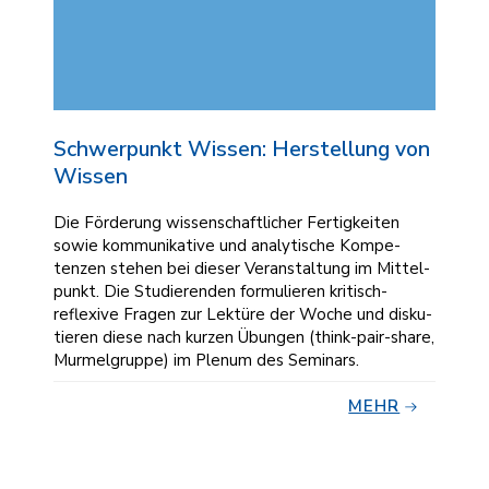
Schwerpunkt Wissen: Herstellung von
Wissen
Die För­derung wissen­schaft­licher Fertig­kei­ten
sowie kom­mu­ni­kative und analy­tische Kompe­
tenzen ste­hen bei dieser Veran­stal­tung im Mittel­
punkt. Die Studie­ren­den formu­lieren kritisch-
reflexive Fra­gen zur Lek­türe der Woche und dis­ku­
tieren diese nach kur­zen Übungen (think-pair-share,
Murmel­gruppe) im Ple­num des Seminars.
MEHR