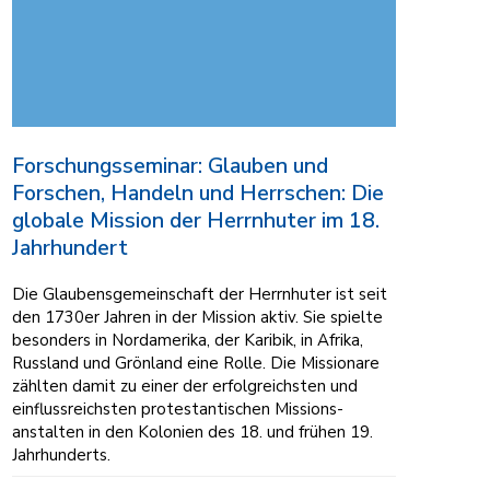
Forschungsseminar: Glauben und
Forschen, Handeln und Herrschen: Die
globale Mission der Herrnhuter im 18.
Jahrhundert
Die Glau­bens­gemein­schaft der Herrn­huter ist seit
den 1730er Jahren in der Mission aktiv. Sie spielte
besonders in Nord­amerika, der Karibik, in Afrika,
Russland und Grönland eine Rolle. Die Missionare
zähl­ten damit zu einer der erfolg­reichsten und
einfluss­reichsten protestan­tischen Missions­
anstalten in den Kolonien des 18. und frühen 19.
Jahr­hunderts.