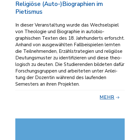
Religiöse (Auto-)Biographien im
Pietismus
In dieser Veranstaltung wurde das Wechsel­spiel
von Theo­logie und Bio­graphie in auto­bio­
graphischen Tex­ten des 18. Jahr­hunderts er­forscht.
Anhand von ausge­wählten Fall­bei­spielen lern­ten
die Teilneh­menden, Erzähl­strategien und reli­giöse
Deutungs­muster zu iden­tifizieren und diese theo­
logisch zu deu­ten. Die Studie­ren­den bil­deten dafür
For­schungs­gruppen und arbei­teten unter Anlei­
tung der Dozentin wäh­rend des lau­fenden
Semesters an ihren Projekten.
MEHR