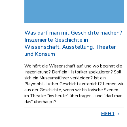
Was darf man mit Geschichte machen?
Inszenierte Geschichte in
Wissenschaft, Ausstellung, Theater
und Konsum
Wo hört die Wissen­schaft auf, und wo beginnt die
Insze­nierung? Darf ein Historiker speku­lieren? Soll
sich ein Museums­führer verklei­den? Ist ein
Playmobil-Luther Ge­schichts­unter­richt? Ler­nen wir
aus der Ge­schichte, wenn wir histo­rische Sze­nen
im Theater "ins heute" über­tragen - und "darf man
das" über­haupt?
MEHR