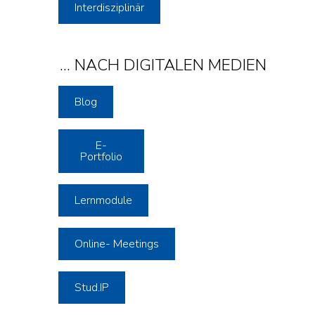
Interdisziplinär
... NACH DIGITALEN MEDIEN
Blog
E-
Portfolio
Lernmodule
Online- Meetings
Stud.IP