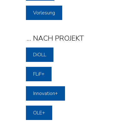
Vorlesung
... NACH PROJEKT
DiOLL
FLiF+
Innovation+
OLE+